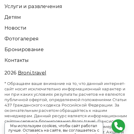
Услуги и развлечения
Детям
Новости
Фотогалерея
Бронирование
Контакты
2026
Broni.travel
* Обращаем ваше внимание на то, что данный интернет-
сайт носит исключительно информационный характер и
ни при каких условиях результаты расчетов не являются
публичной офертой, определяемой положениями Статьи
437 Гражданского кодекса Российской Федерации. За
окончательным расчетом обращайтесь к нашим
менеджерам. Данный ресурс является информационным
сайтом сервиса бронирования Broni.travel. Пансионат
Мы используем cookies, чтобы сайт работал
«Ай-Тодор-Юг». Сайт онлайн бронирования номеров.
лучше. Оставаясь на сайте, вы соглашаетесь с
Актуальные цены, прайс-листы и наличие мест. Акции и